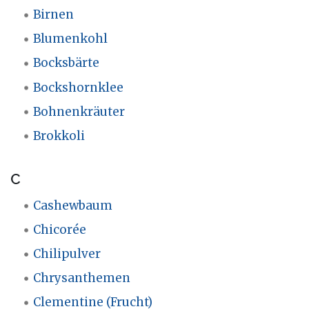
Birnen
Blumenkohl
Bocksbärte
Bockshornklee
Bohnenkräuter
Brokkoli
C
Cashewbaum
Chicorée
Chilipulver
Chrysanthemen
Clementine (Frucht)