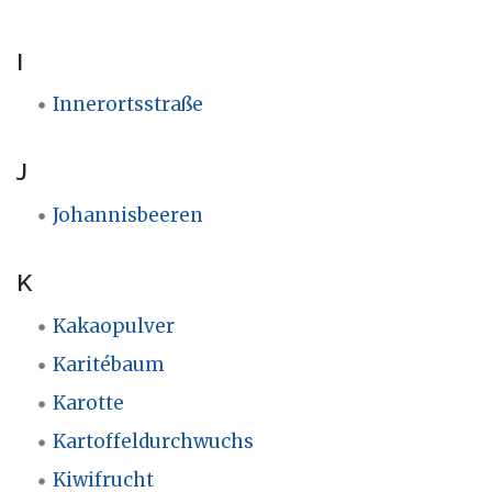
I
Innerortsstraße
J
Johannisbeeren
K
Kakaopulver
Karitébaum
Karotte
Kartoffeldurchwuchs
Kiwifrucht