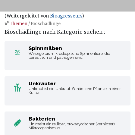
(Weitergeleitet von
Bioagresseurs
)
Themen
/ Bioschädlinge
Wechseln zu:
Navigation
,
Suche
Bioschädlinge nach Kategorie suchen :
Spinnmilben
Winzige bis mikroskopische Spinnentiere, die
parasitisch und pathogen sind
Unkräuter
Unkraut ist ein Unkraut. Schädliche Pflanze in einer
Kultur
Bakterien
Ein meist einzelliger, prokaryotischer (kernloser)
Mikroorganismus