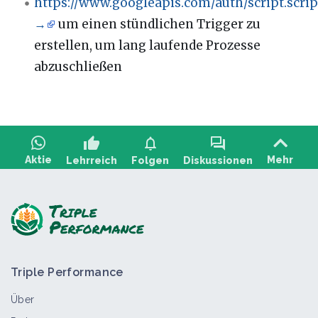
https://www.googleapis.com/auth/script.scri
→
um einen stündlichen Trigger zu
erstellen, um lang laufende Prozesse
abzuschließen
thumb_up
notifications
forum
Aktie
Mehr
Lehrreich
Folgen
Diskussionen
Stellen Sie eine Frage, teilen Sie Feedback:
Triple Performance
Über