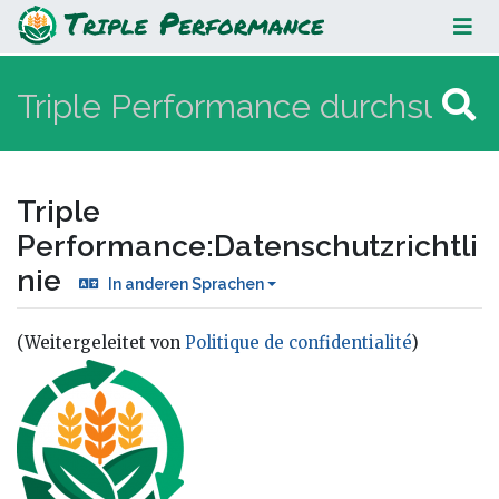
Datenschutzrichtlinie
Triple
Performance
:
Datenschutzrichtli
nie
In anderen Sprachen
(Weitergeleitet von
Politique de confidentialité
)
Wechseln zu:
Navigation
,
Suche