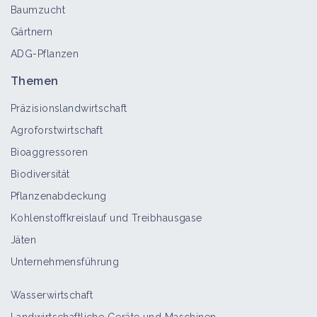
Baumzucht
Gärtnern
ADG-Pflanzen
Spitzlappiger Frauenmantel
Bioaggressor
Themen
Präzisionslandwirtschaft
Agroforstwirtschaft
Grasblättriger Hahnenfuß
Bioaggressoren
Bioaggressor
Biodiversität
Pflanzenabdeckung
Kohlenstoffkreislauf und Treibhausgase
Alpen-Habichtskraut
Jäten
Bioaggressor
Unternehmensführung
Wasserwirtschaft
Wald-Reitgras