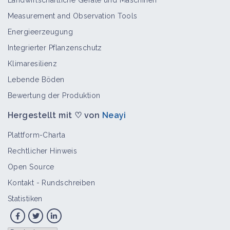
Landwirtschaftliche Geräte und Maschinen
Bioaggressor
Measurement and Observation Tools
Energieerzeugung
Integrierter Pflanzenschutz
Mauer-Felsenblümchen
Klimaresilienz
Bioaggressor
Lebende Böden
Bewertung der Produktion
Hergestellt mit ♡ von
Neayi
Bittersüßer Nachtschatten
Bioaggressor
Plattform-Charta
Rechtlicher Hinweis
Open Source
Weiße Fetthenne
Kontakt
-
Rundschreiben
Bioaggressor
Statistiken