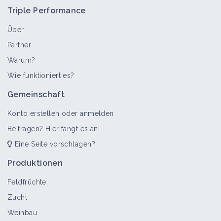
Triple Performance
Über
Partner
Warum?
>
Alle
Bioaggressor
Technisches Arbeitsblatt
Wie funktioniert es?
Moss
Gemeinschaft
Bioaggressor
Konto erstellen oder anmelden
Beitragen? Hier fängt es an!
Eine Seite vorschlagen?
Faden-Klee
Bioaggressor
Produktionen
Feldfrüchte
Zucht
Drüsiges Weidenröschen
Weinbau
Bioaggressor