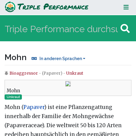
Mohn
Mohn
In anderen Sprachen
Bioaggressor
- (Papaver) -
Unkraut
Wechseln zu:
Navigation
,
Suche
Mohn
Unkraut
Mohn (
Papaver
) ist eine Pflanzengattung
innerhalb der Familie der Mohngewächse
(Papaveraceae). Die weltweit 50 bis 120 Arten
gedeihen hauptsächlich in den gemäßigten