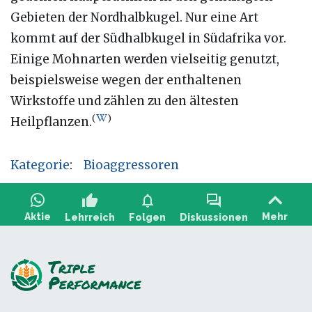
Gebieten der Nordhalbkugel. Nur eine Art
kommt auf der Südhalbkugel in Südafrika vor.
Einige Mohnarten werden vielseitig genutzt,
beispielsweise wegen der enthaltenen
Wirkstoffe und zählen zu den ältesten
(
)
Heilpflanzen.
Kategorie
:
Bioaggressoren
thumb_up
notifications
forum
Aktie
Mehr
Lehrreich
Folgen
Diskussionen
Stellen Sie eine Frage, teilen Sie Feedback: