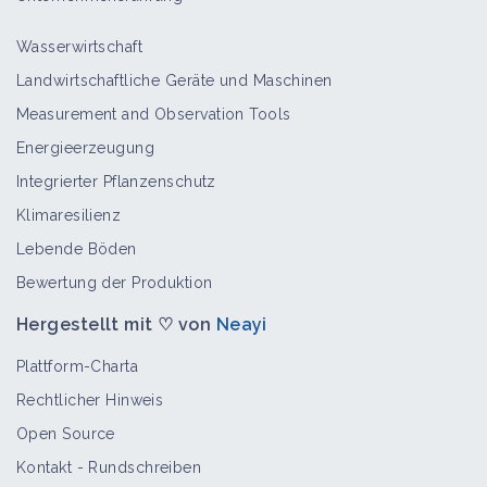
Wasserwirtschaft
Landwirtschaftliche Geräte und Maschinen
Spitzwegerich
Measurement and Observation Tools
Bioaggressor
Energieerzeugung
Integrierter Pflanzenschutz
Klimaresilienz
Acker-Rettich
Lebende Böden
Bioaggressor
Bewertung der Produktion
Hergestellt mit ♡ von
Neayi
Acker-Gänsedistel
Plattform-Charta
Bioaggressor
Rechtlicher Hinweis
Open Source
Kontakt
-
Rundschreiben
Acker-Kratzdistel