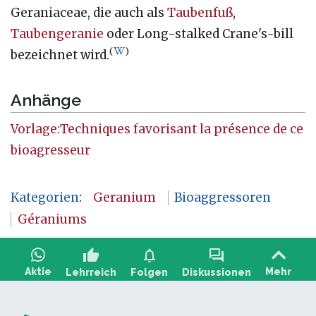
Geraniaceae, die auch als
Taubenfuß
,
Taubengeranie
oder Long-stalked Crane's-bill
(
)
bezeichnet wird.
Anhänge
Vorlage:Techniques favorisant la présence de ce
bioagresseur
Kategorien
:
Geranium
Bioaggressoren
Géraniums
thumb_up
notifications
forum
Aktie
Mehr
Lehrreich
Folgen
Diskussionen
Stellen Sie eine Frage, teilen Sie Feedback: