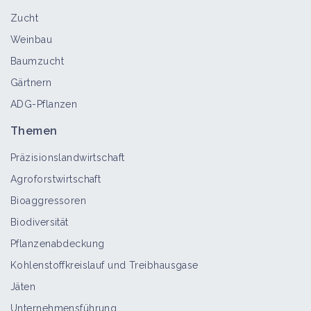
Zucht
Weisser Gänsefuss
Weinbau
Bioaggressor
Baumzucht
Gärtnern
ADG-Pflanzen
Acker-Hundskamille
Bioaggressor
Themen
Präzisionslandwirtschaft
Agroforstwirtschaft
Zurückgebogene Amarant
Bioaggressoren
Bioaggressor
Biodiversität
Pflanzenabdeckung
Kohlenstoffkreislauf und Treibhausgase
Gewöhnlicher Reiherschnabel
Jäten
Bioaggressor
Unternehmensführung