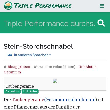
Stein-Storchschnabel
Stein-Storchschnabel
In anderen Sprachen
Bioaggressor
- (Geranium columbinum) -
Unkräuter
-
Wechseln zu:
Navigation
,
Suche
Geranium
Taubengeranie
Geranium
Unkräuter
Die
Taubengeranie
(Geranium columbinum
) ist
eine Pflanzenart aus der Familie der