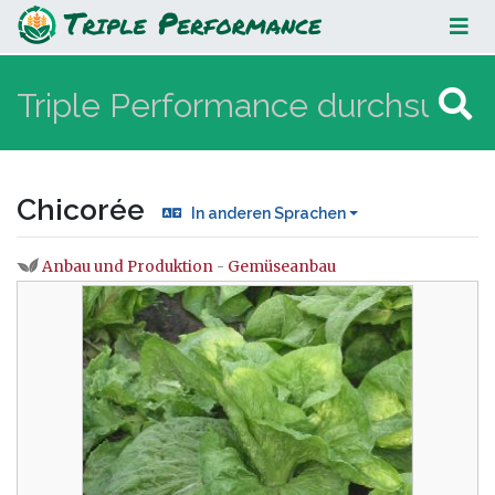
Chicorée
Chicorée
In anderen Sprachen
Anbau und Produktion
-
Gemüseanbau
Wechseln zu:
Navigation
,
Suche