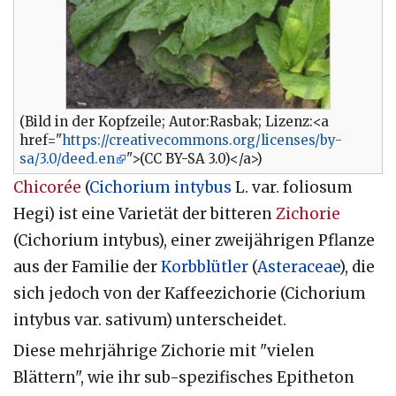
(Bild in der Kopfzeile; Autor:Rasbak; Lizenz:<a
href="
https://creativecommons.org/licenses/by-
sa/3.0/deed.en
">(CC BY-SA 3.0)</a>)
Chicorée
(
Cichorium intybus
L. var. foliosum
Hegi) ist eine Varietät der bitteren
Zichorie
(Cichorium intybus), einer zweijährigen Pflanze
aus der Familie der
Korbblütler
(
Asteraceae
), die
sich jedoch von der Kaffeezichorie (Cichorium
intybus var. sativum) unterscheidet.
Diese mehrjährige Zichorie mit "vielen
Blättern", wie ihr sub-spezifisches Epitheton