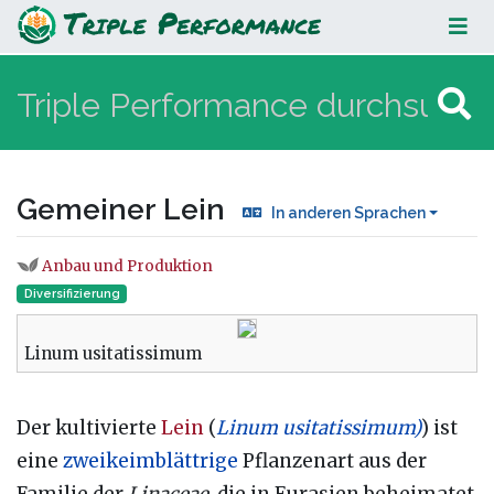
Gemeiner Lein
Gemeiner Lein
In anderen Sprachen
Anbau und Produktion
Wechseln zu:
Navigation
,
Suche
Diversifizierung
Linum usitatissimum
Der kultivierte
Lein
(
Linum usitatissimum)
) ist
eine
zweikeimblättrige
Pflanzenart aus der
Familie der
Linaceae
, die in Eurasien beheimatet