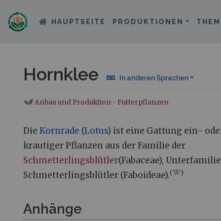
HAUPTSEITE
PRODUKTIONEN
THEM
Hornklee
In anderen Sprachen
Anbau und Produktion
-
Futterpflanzen
Wechseln zu:
Navigation
,
Suche
Die
Kornrade
(
Lotus
) ist eine Gattung ein- od
krautiger Pflanzen aus der Familie der
Schmetterlingsblütler
(Fabaceae), Unterfamilie
(
)
Schmetterlingsblütler (Faboideae).
Anhänge