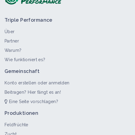
Triple Performance
Über
Partner
Warum?
>
Alle
Themenportal
Wie funktioniert es?
Gartenbau - Aromatische und
Gemeinschaft
medizinische Pflanzen
Themenportal
Konto erstellen oder anmelden
Beitragen? Hier fängt es an!
Eine Seite vorschlagen?
Produktionen
Feldfrüchte
Zucht