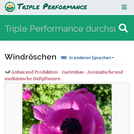
Windröschen
Windröschen
In anderen Sprachen
Anbau und Produktion
-
Gartenbau - Aromatische und
Wechseln zu:
Navigation
,
Suche
medizinische Duftpflanzen