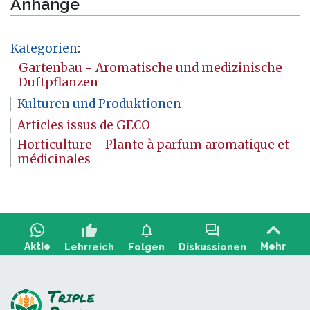
Anhänge
Kategorien
:
Gartenbau - Aromatische und medizinische
Duftpflanzen
Kulturen und Produktionen
Articles issus de GECO
Horticulture - Plante à parfum aromatique et
médicinales
thumb_up
notifications
forum
Aktie
Mehr
Lehrreich
Folgen
Diskussionen
Stellen Sie eine Frage, teilen Sie Feedback: