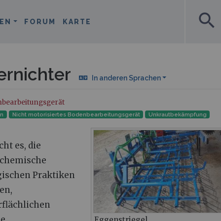
search
EN
FORUM
KARTE
rnichter
In anderen Sprachen
nbearbeitungsgerät
en
Nicht motorisiertes Bodenbearbeitungsgerät
Unkrautbekämpfung
ht es, die
 chemische
gischen Praktiken
en,
rflächlichen
he
Eggenstriegel