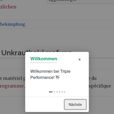
zlichen
tbekämpfung
n Unkrautbekämpfung
×
Willkommen
e matériel peut être financé dans le cadre du
rogramme Agrilismat
avec un avantage spécifique
Nächste