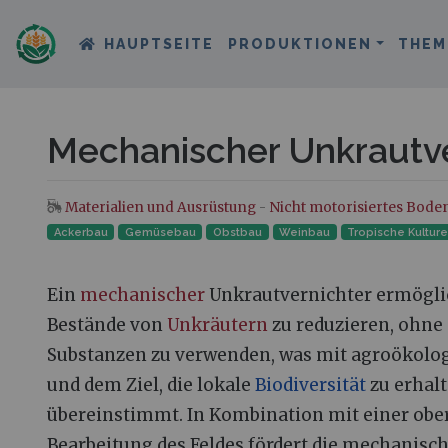
HAUPTSEITE
PRODUKTIONEN
THEM
Mechanischer Unkrautve
Materialien und Ausrüstung
-
Nicht motorisiertes Bode
Wechseln zu:
Navigation
,
Suche
Ackerbau
Gemüsebau
Obstbau
Weinbau
Tropische Kultur
Ein
mechanischer
Unkrautvernichter ermöglic
Bestände von
Unkräutern
zu reduzieren, ohne
Substanzen zu verwenden, was mit agroökolo
und dem Ziel, die lokale
Biodiversität
zu erhalt
übereinstimmt. In Kombination mit einer obe
Bearbeitung des Feldes fördert die mechanisc