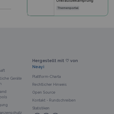
Unkrautbekämpfung
Themenportal
Hergestellt mit ♡ von
Neayi
aft
Plattform-Charta
tliche Geräte
n
Rechtlicher Hinweis
 and
Open Source
ools
Kontakt
-
Rundschreiben
gung
Statistiken
flanzenschutz