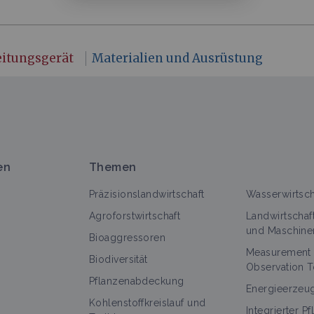
eitungsgerät
Materialien und Ausrüstung
en
Themen
Präzisionslandwirtschaft
Wasserwirtsch
Agroforstwirtschaft
Landwirtschaf
und Maschine
Bioaggressoren
Measurement
Biodiversität
Observation T
Pflanzenabdeckung
Energieerzeu
Kohlenstoffkreislauf und
Integrierter P