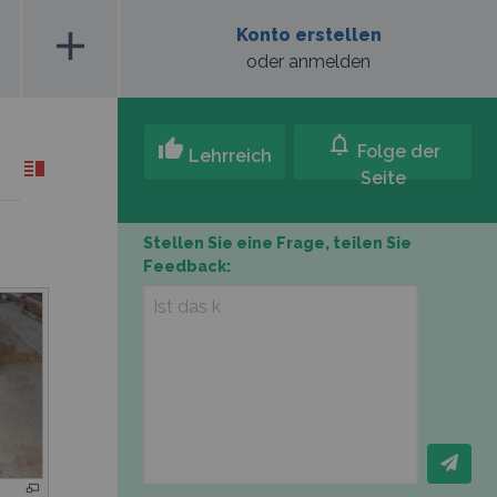
add
Konto erstellen
oder anmelden
notifications
thumb_up
Folge der
Lehrreich
Seite
Stellen Sie eine Frage, teilen Sie
Feedback: