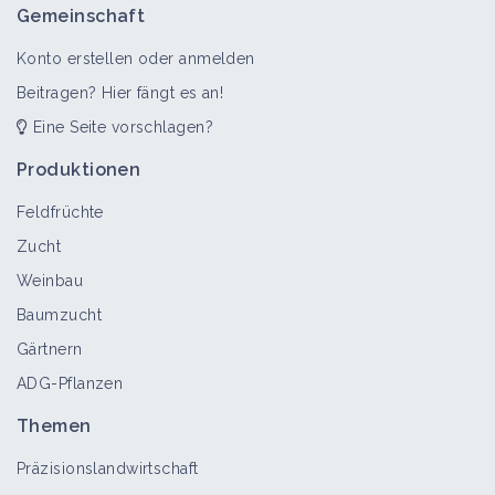
Raps
Gemeinschaft
Bioaggressor
Konto erstellen oder anmelden
Beitragen? Hier fängt es an!
Eine Seite vorschlagen?
Gemüseanbau
Themenportal
Produktionen
Feldfrüchte
Zucht
Zwischenfruchtbegrünung in der
Weinbau
Gemüseproduktion einführen
Baumzucht
Technisches Arbeitsblatt
Gärtnern
ADG-Pflanzen
Kreuzblütler
Themen
Bioaggressor
Präzisionslandwirtschaft