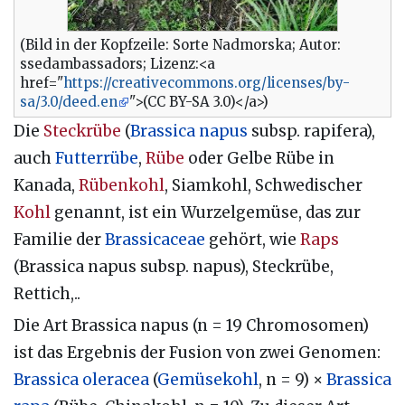
(Bild in der Kopfzeile: Sorte Nadmorska; Autor:
ssedambassadors; Lizenz:<a
href="
https://creativecommons.org/licenses/by-
sa/3.0/deed.en
">(CC BY-SA 3.0)</a>)
Die
Steckrübe
(
Brassica napus
subsp. rapifera),
auch
Futterrübe
,
Rübe
oder Gelbe Rübe in
Kanada,
Rübenkohl
, Siamkohl, Schwedischer
Kohl
genannt, ist ein Wurzelgemüse, das zur
Familie der
Brassicaceae
gehört, wie
Raps
(Brassica napus subsp. napus), Steckrübe,
Rettich,..
Die Art Brassica napus (n = 19 Chromosomen)
ist das Ergebnis der Fusion von zwei Genomen:
Brassica oleracea
(
Gemüsekohl
, n = 9) ×
Brassica