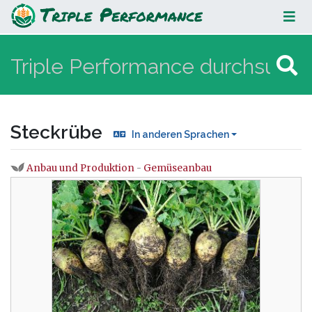
Steckrübe
Steckrübe
In anderen Sprachen
Anbau und Produktion
-
Gemüseanbau
Wechseln zu:
Navigation
,
Suche