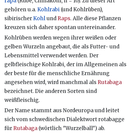
rapa
(Rübe, Chinakohl, n = 10). Zu dieser Art
gehören u.a.
Kohlrabi
(und Kohlrüben),
sibirischer
Kohl
und
Raps
. Alle diese Pflanzen
kreuzen sich daher spontan untereinander.
Kohlrüben werden wegen ihrer weißen oder
gelben Wurzeln angebaut, die als Futter- und
Lebensmittel verwendet werden. Der
gelbfleischige Kohlrabi, der im Allgemeinen als
der beste für die menschliche Ernährung
angesehen wird, wird manchmal als
Rutabaga
bezeichnet. Die anderen Sorten sind
weißfleischig.
Der Name stammt aus Nordeuropa und leitet
sich vom schwedischen Dialektwort rotabagge
für
Rutabaga
(wörtlich "Wurzelball") ab.