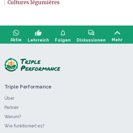
Cultures légumières
thumb_up
notifications
forum
Aktie
Mehr
Lehrreich
Folgen
Diskussionen
Stellen Sie eine Frage, teilen Sie Feedback:
Triple Performance
Über
Partner
Warum?
>
Alle
Bioaggressor
Themenportal
Technisches Arbei
Wie funktioniert es?