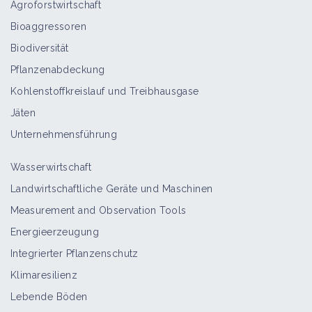
Agroforstwirtschaft
Gemüsekohl
Bioaggressoren
Bioaggressor
Biodiversität
Pflanzenabdeckung
Kohlenstoffkreislauf und Treibhausgase
Kohl
Jäten
Bioaggressor
Unternehmensführung
Wasserwirtschaft
Ausfallraps
Landwirtschaftliche Geräte und Maschinen
Anbau und Produktion
Measurement and Observation Tools
Energieerzeugung
Integrierter Pflanzenschutz
Rübsen (Pflanze)
Klimaresilienz
Bioaggressor
Lebende Böden